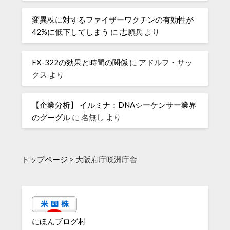
変異株に対するファイザーワクチンの有効性が
42%に低下してしまう
に
志願兵
より
FX-322の効果と時間の関係
に
アドルフ・サッ
クス
より
【企業分析】 イルミナ：DNAシーケンサー業界
のグーグル
に
名無し
より
トップページ
>
大阪府庁咲洲庁舎
にほんブログ村