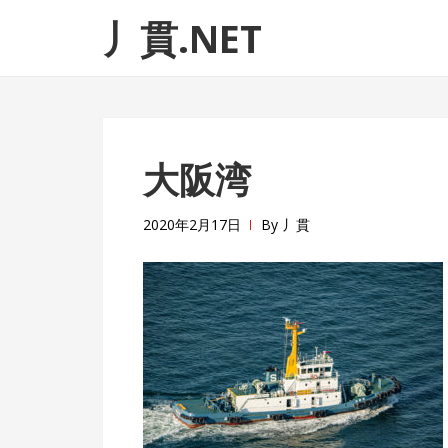
ナ
コ
丿貫.NET
ビ
ン
ゲ
テ
ー
ン
シ
ツ
ョ
へ
大阪湾
ン
ス
へ
キ
ス
ッ
2020年2月17日
By
丿貫
キ
プ
ッ
プ