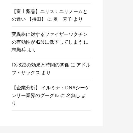
【富士薬品】ユリス：ユリノームと
の違い 【持田】
に
奧 芳子
より
変異株に対するファイザーワクチン
の有効性が42%に低下してしまう
に
志願兵
より
FX-322の効果と時間の関係
に
アドル
フ・サックス
より
【企業分析】 イルミナ：DNAシーケ
ンサー業界のグーグル
に
名無し
よ
り