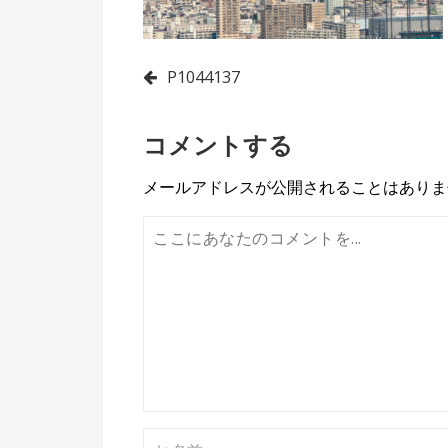
投
P1044137
稿
コメントする
ナ
ビ
メールアドレスが公開されることはありま
ゲ
ー
シ
ョ
ン