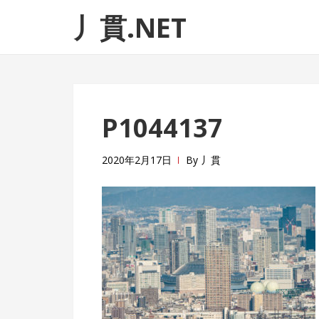
ナ
コ
丿貫.NET
ビ
ン
ゲ
テ
ー
ン
シ
ツ
ョ
へ
P1044137
ン
ス
へ
キ
ス
ッ
2020年2月17日
By
丿貫
キ
プ
ッ
プ