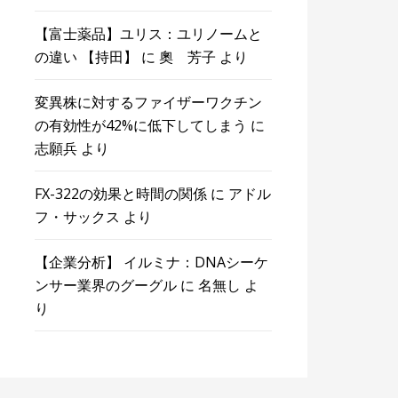
【富士薬品】ユリス：ユリノームと
の違い 【持田】
に
奧 芳子
より
変異株に対するファイザーワクチン
の有効性が42%に低下してしまう
に
志願兵
より
FX-322の効果と時間の関係
に
アドル
フ・サックス
より
【企業分析】 イルミナ：DNAシーケ
ンサー業界のグーグル
に
名無し
よ
り