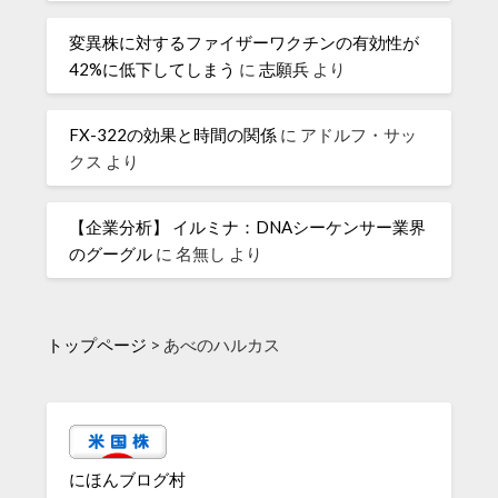
変異株に対するファイザーワクチンの有効性が
42%に低下してしまう
に
志願兵
より
FX-322の効果と時間の関係
に
アドルフ・サッ
クス
より
【企業分析】 イルミナ：DNAシーケンサー業界
のグーグル
に
名無し
より
トップページ
>
あべのハルカス
にほんブログ村