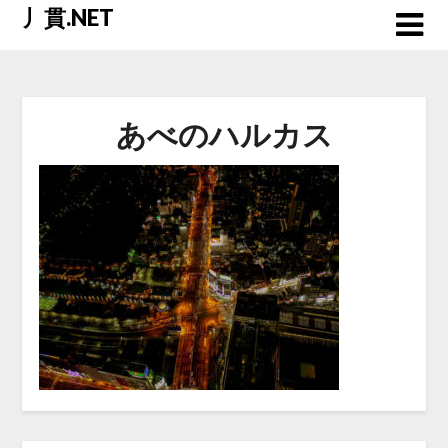
Skip
丿貫.NET
to
content
あべのハルカス