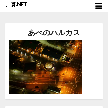
Skip
丿貫.NET
to
content
あべのハルカス