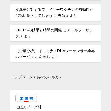
変異株に対するファイザーワクチンの有効性が
42%に低下してしまう
に
志願兵
より
FX-322の効果と時間の関係
に
アドルフ・サッ
クス
より
【企業分析】 イルミナ：DNAシーケンサー業界
のグーグル
に
名無し
より
トップページ
>
あべのハルカス
にほんブログ村