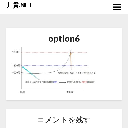
Skip
丿貫.NET
to
content
option6
コメントを残す