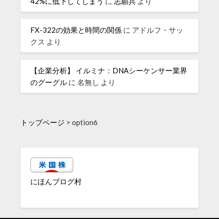
42%に低下してしまう
に
志願兵
より
FX-322の効果と時間の関係
に
アドルフ・サッ
クス
より
【企業分析】 イルミナ：DNAシーケンサー業界
のグーグル
に
名無し
より
トップページ
>
option6
にほんブログ村