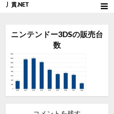
Skip
丿貫.NET
to
content
ニンテンドー3DSの販売台
数
コメントを残す