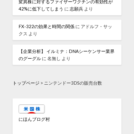
変異株に対するファイザーワクチンの有効性が
42%に低下してしまう
に
志願兵
より
FX-322の効果と時間の関係
に
アドルフ・サッ
クス
より
【企業分析】 イルミナ：DNAシーケンサー業界
のグーグル
に
名無し
より
トップページ
>
ニンテンドー3DSの販売台数
にほんブログ村