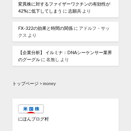
変異株に対するファイザーワクチンの有効性が
42%に低下してしまう
に
志願兵
より
FX-322の効果と時間の関係
に
アドルフ・サッ
クス
より
【企業分析】 イルミナ：DNAシーケンサー業界
のグーグル
に
名無し
より
トップページ
>
money
にほんブログ村