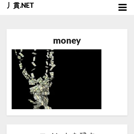
Skip
丿貫.NET
to
content
money