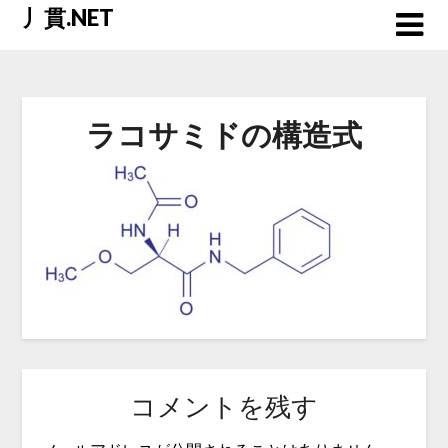
Skip
丿貫.NET
to
content
ラコサミドの構造式
コメントを残す