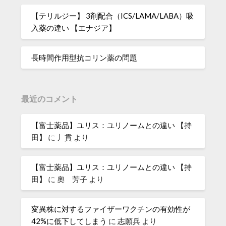
【テリルジー】 3剤配合（ICS/LAMA/LABA）吸
入薬の違い 【エナジア】
長時間作用型抗コリン薬の問題
最近のコメント
【富士薬品】ユリス：ユリノームとの違い 【持
田】
に
丿貫
より
【富士薬品】ユリス：ユリノームとの違い 【持
田】
に
奧 芳子
より
変異株に対するファイザーワクチンの有効性が
42%に低下してしまう
に
志願兵
より