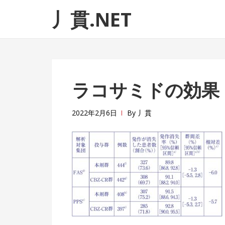
ナ
コ
丿貫.NET
ビ
ン
ゲ
テ
ー
ン
シ
ツ
ョ
へ
ラコサミドの効果
ン
ス
へ
キ
ス
ッ
2022年2月6日
By
丿貫
キ
プ
ッ
プ