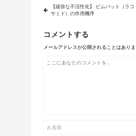
投
【緩徐な不活性化】 ビムパット（ラコ
サミド）の作用機序
稿
ナ
コメントする
ビ
メールアドレスが公開されることはありま
ゲ
ー
シ
ョ
ン