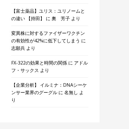
【富士薬品】ユリス：ユリノームと
の違い 【持田】
に
奧 芳子
より
変異株に対するファイザーワクチン
の有効性が42%に低下してしまう
に
志願兵
より
FX-322の効果と時間の関係
に
アドル
フ・サックス
より
【企業分析】 イルミナ：DNAシーケ
ンサー業界のグーグル
に
名無し
よ
り