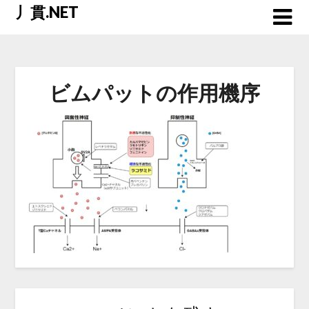
Skip
丿貫.NET
to
content
ビムパットの作用機序