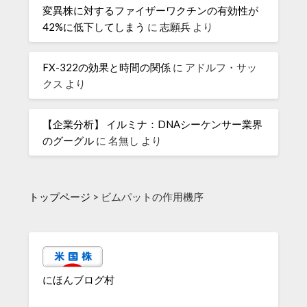
変異株に対するファイザーワクチンの有効性が
42%に低下してしまう
に
志願兵
より
FX-322の効果と時間の関係
に
アドルフ・サッ
クス
より
【企業分析】 イルミナ：DNAシーケンサー業界
のグーグル
に
名無し
より
トップページ
>
ビムパットの作用機序
にほんブログ村