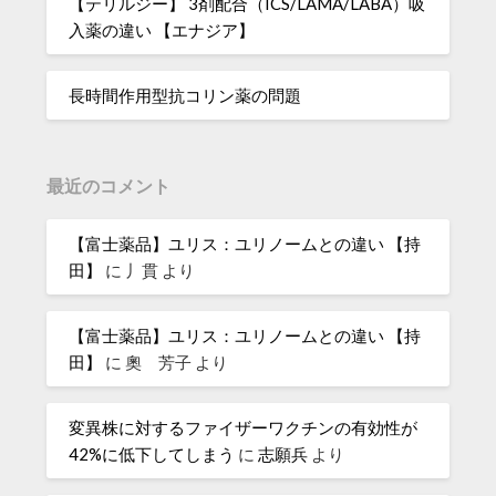
【テリルジー】 3剤配合（ICS/LAMA/LABA）吸
入薬の違い 【エナジア】
長時間作用型抗コリン薬の問題
最近のコメント
【富士薬品】ユリス：ユリノームとの違い 【持
田】
に
丿貫
より
【富士薬品】ユリス：ユリノームとの違い 【持
田】
に
奧 芳子
より
変異株に対するファイザーワクチンの有効性が
42%に低下してしまう
に
志願兵
より