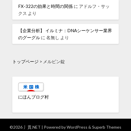
FX-322の効果と時間の関係
に
アドルフ・サッ
クス
より
【企業分析】 イルミナ：DNAシーケンサー業界
のグーグル
に
名無し
より
トップページ
>
メルビン錠
にほんブログ村
©2026 丿貫.NET
| Powered by
WordPress
&
Superb Themes