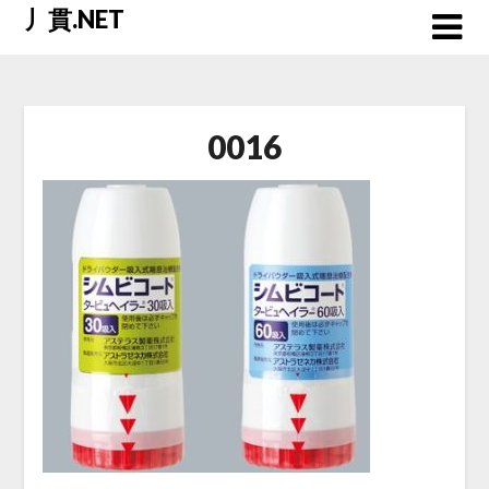
Skip
丿貫.NET
to
content
0016