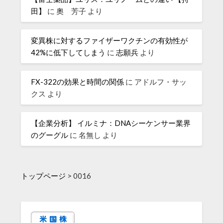
田】
に
奧 芳子
より
変異株に対するファイザーワクチンの有効性が
42%に低下してしまう
に
志願兵
より
FX-322の効果と時間の関係
に
アドルフ・サッ
クス
より
【企業分析】 イルミナ：DNAシーケンサー業界
のグーグル
に
名無し
より
トップページ
>
0016