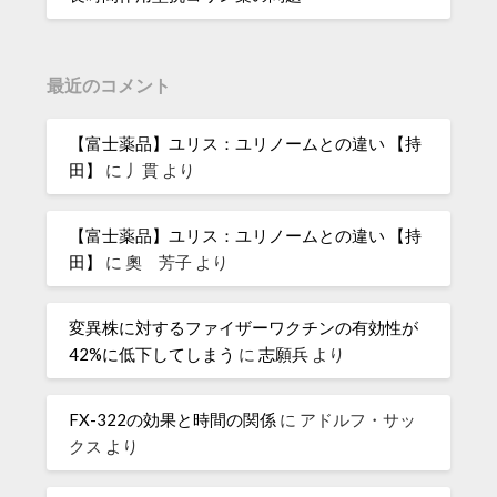
最近のコメント
【富士薬品】ユリス：ユリノームとの違い 【持
田】
に
丿貫
より
【富士薬品】ユリス：ユリノームとの違い 【持
田】
に
奧 芳子
より
変異株に対するファイザーワクチンの有効性が
42%に低下してしまう
に
志願兵
より
FX-322の効果と時間の関係
に
アドルフ・サッ
クス
より