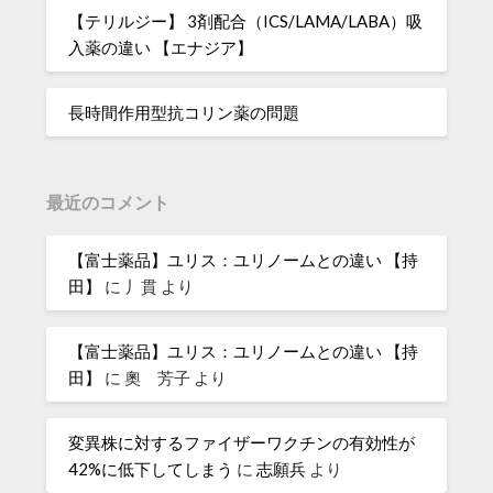
【テリルジー】 3剤配合（ICS/LAMA/LABA）吸
入薬の違い 【エナジア】
長時間作用型抗コリン薬の問題
最近のコメント
【富士薬品】ユリス：ユリノームとの違い 【持
田】
に
丿貫
より
【富士薬品】ユリス：ユリノームとの違い 【持
田】
に
奧 芳子
より
変異株に対するファイザーワクチンの有効性が
42%に低下してしまう
に
志願兵
より