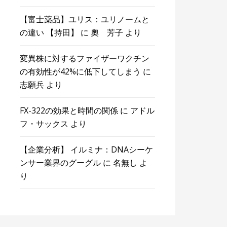
【富士薬品】ユリス：ユリノームと
の違い 【持田】
に
奧 芳子
より
変異株に対するファイザーワクチン
の有効性が42%に低下してしまう
に
志願兵
より
FX-322の効果と時間の関係
に
アドル
フ・サックス
より
【企業分析】 イルミナ：DNAシーケ
ンサー業界のグーグル
に
名無し
よ
り