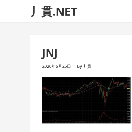
ナ
コ
丿貫.NET
ビ
ン
ゲ
テ
ー
ン
シ
ツ
ョ
へ
JNJ
ン
ス
へ
キ
ス
ッ
2020年6月25日
By
丿貫
キ
プ
ッ
プ