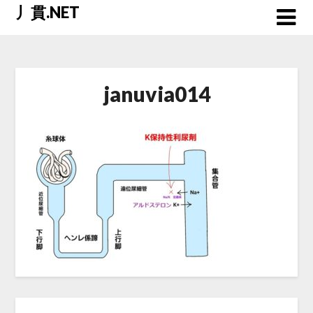
Skip
丿貫.NET
to
content
januvia014