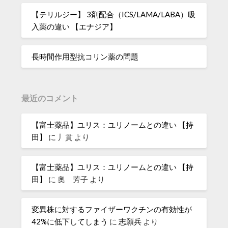
【テリルジー】 3剤配合（ICS/LAMA/LABA）吸
入薬の違い 【エナジア】
長時間作用型抗コリン薬の問題
最近のコメント
【富士薬品】ユリス：ユリノームとの違い 【持
田】
に
丿貫
より
【富士薬品】ユリス：ユリノームとの違い 【持
田】
に
奧 芳子
より
変異株に対するファイザーワクチンの有効性が
42%に低下してしまう
に
志願兵
より