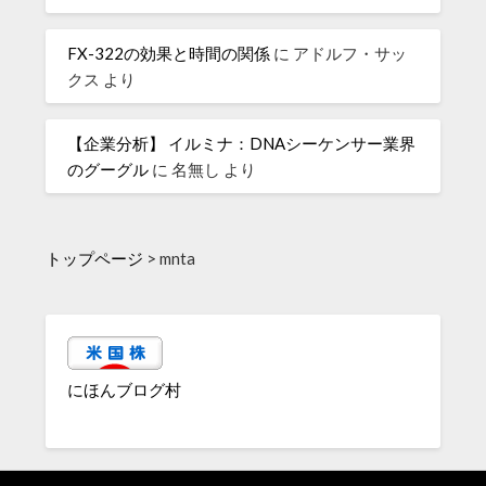
FX-322の効果と時間の関係
に
アドルフ・サッ
クス
より
【企業分析】 イルミナ：DNAシーケンサー業界
のグーグル
に
名無し
より
トップページ
>
mnta
にほんブログ村