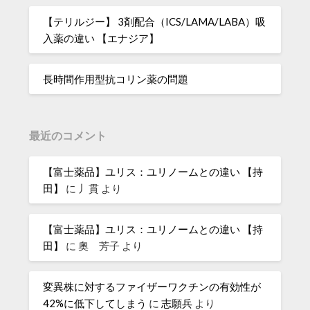
【テリルジー】 3剤配合（ICS/LAMA/LABA）吸
入薬の違い 【エナジア】
長時間作用型抗コリン薬の問題
最近のコメント
【富士薬品】ユリス：ユリノームとの違い 【持
田】
に
丿貫
より
【富士薬品】ユリス：ユリノームとの違い 【持
田】
に
奧 芳子
より
変異株に対するファイザーワクチンの有効性が
42%に低下してしまう
に
志願兵
より