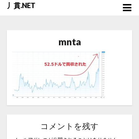
Skip
丿貫.NET
to
content
mnta
コメントを残す