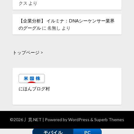
クス
より
【企業分析】 イルミナ：DNAシーケンサー業界
のグーグル
に
名無し
より
トップページ
>
にほんブログ村
©2026 丿貫.NET
| Powered by
WordPress
&
Superb Themes
モバイル
PC