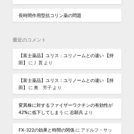
長時間作用型抗コリン薬の問題
最近のコメント
【富士薬品】ユリス：ユリノームとの違い 【持
田】
に
丿貫
より
【富士薬品】ユリス：ユリノームとの違い 【持
田】
に
奧 芳子
より
変異株に対するファイザーワクチンの有効性が
42%に低下してしまう
に
志願兵
より
FX-322の効果と時間の関係
に
アドルフ・サッ