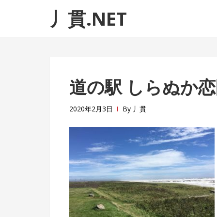
ナ
コ
丿貫.NET
ビ
ン
ゲ
テ
ー
ン
シ
ツ
ョ
へ
道の駅 しらぬか恋
ン
ス
へ
キ
ス
ッ
2020年2月3日
By
丿貫
キ
プ
ッ
プ