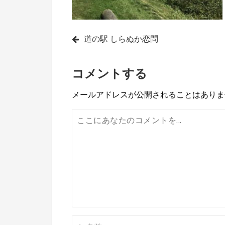
投
道の駅 しらぬか恋問
稿
コメントする
ナ
ビ
メールアドレスが公開されることはありま
ゲ
ー
シ
ョ
ン