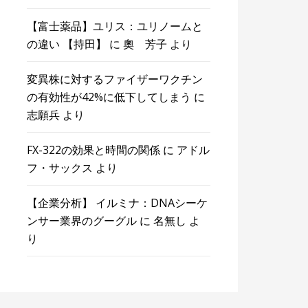
【富士薬品】ユリス：ユリノームと
の違い 【持田】
に
奧 芳子
より
変異株に対するファイザーワクチン
の有効性が42%に低下してしまう
に
志願兵
より
FX-322の効果と時間の関係
に
アドル
フ・サックス
より
【企業分析】 イルミナ：DNAシーケ
ンサー業界のグーグル
に
名無し
よ
り