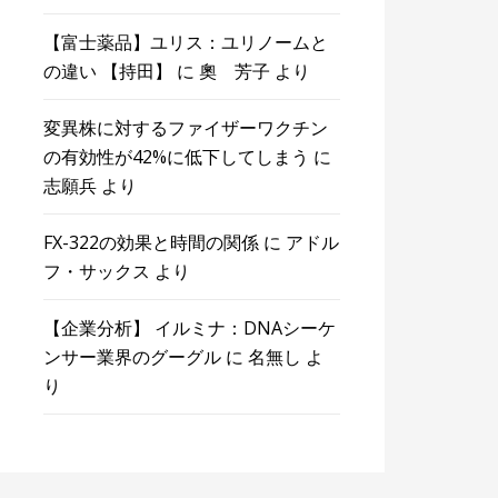
【富士薬品】ユリス：ユリノームと
の違い 【持田】
に
奧 芳子
より
変異株に対するファイザーワクチン
の有効性が42%に低下してしまう
に
志願兵
より
FX-322の効果と時間の関係
に
アドル
フ・サックス
より
【企業分析】 イルミナ：DNAシーケ
ンサー業界のグーグル
に
名無し
よ
り