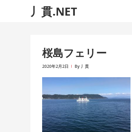
ナ
コ
丿貫.NET
ビ
ン
ゲ
テ
ー
ン
シ
ツ
ョ
へ
桜島フェリー
ン
ス
へ
キ
ス
ッ
2020年2月2日
By
丿貫
キ
プ
ッ
プ