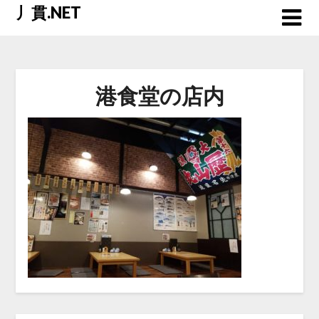
Skip
丿貫.NET
to
content
港食堂の店内