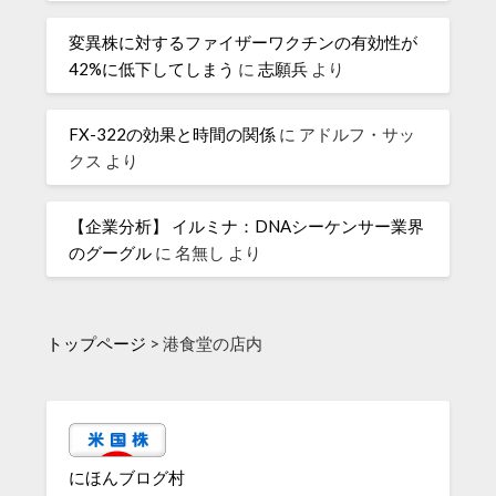
変異株に対するファイザーワクチンの有効性が
42%に低下してしまう
に
志願兵
より
FX-322の効果と時間の関係
に
アドルフ・サッ
クス
より
【企業分析】 イルミナ：DNAシーケンサー業界
のグーグル
に
名無し
より
トップページ
>
港食堂の店内
にほんブログ村