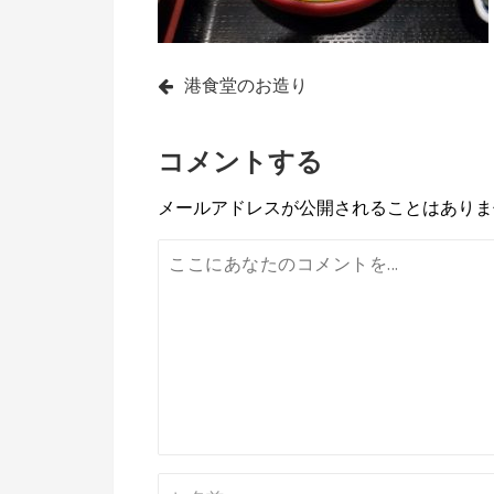
投
港食堂のお造り
稿
コメントする
ナ
ビ
メールアドレスが公開されることはありま
ゲ
ー
シ
ョ
ン