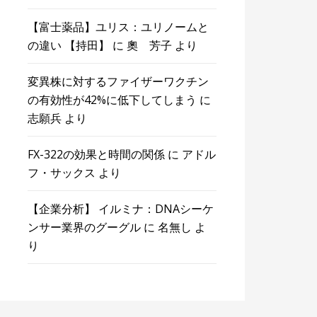
【富士薬品】ユリス：ユリノームと
の違い 【持田】
に
奧 芳子
より
変異株に対するファイザーワクチン
の有効性が42%に低下してしまう
に
志願兵
より
FX-322の効果と時間の関係
に
アドル
フ・サックス
より
【企業分析】 イルミナ：DNAシーケ
ンサー業界のグーグル
に
名無し
よ
り