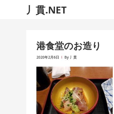
ナ
コ
丿貫.NET
ビ
ン
ゲ
テ
ー
ン
シ
ツ
ョ
へ
港食堂のお造り
ン
ス
へ
キ
ス
ッ
2020年2月6日
By
丿貫
キ
プ
ッ
プ