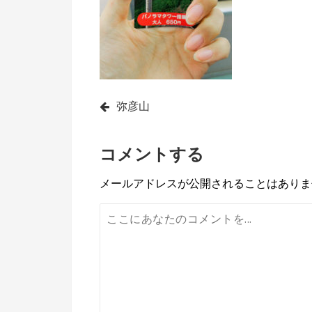
投
弥彦山
稿
コメントする
ナ
ビ
メールアドレスが公開されることはありま
ゲ
ー
シ
ョ