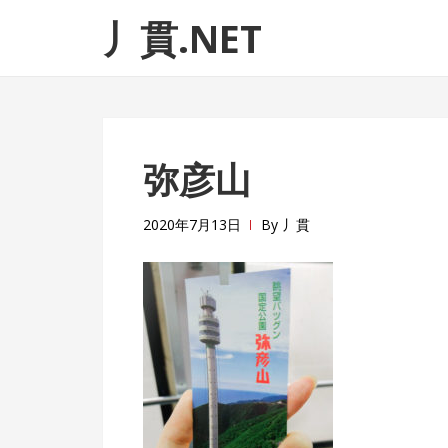
ナ
コ
丿貫.NET
ビ
ン
ゲ
テ
ー
ン
シ
ツ
ョ
へ
弥彦山
ン
ス
へ
キ
ス
ッ
2020年7月13日
By
丿貫
キ
プ
ッ
プ