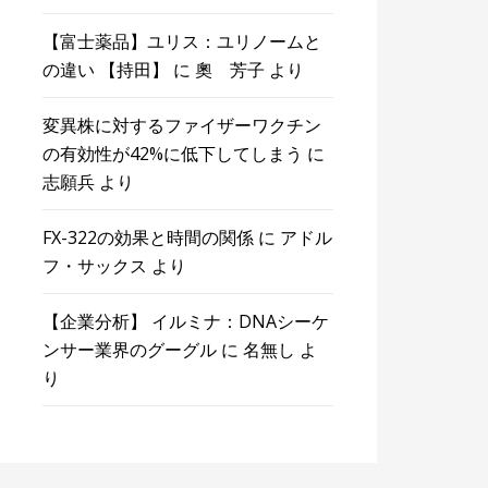
【富士薬品】ユリス：ユリノームと
の違い 【持田】
に
奧 芳子
より
変異株に対するファイザーワクチン
の有効性が42%に低下してしまう
に
志願兵
より
FX-322の効果と時間の関係
に
アドル
フ・サックス
より
【企業分析】 イルミナ：DNAシーケ
ンサー業界のグーグル
に
名無し
よ
り