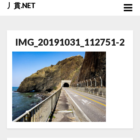
Skip
丿貫.NET
to
content
IMG_20191031_112751-2