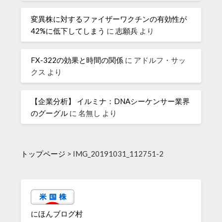
変異株に対するファイザーワクチンの有効性が
42%に低下してしまう
に
志願兵
より
FX-322の効果と時間の関係
に
アドルフ・サッ
クス
より
【企業分析】 イルミナ：DNAシーケンサー業界
のグーグル
に
名無し
より
トップページ
>
IMG_20191031_112751-2
にほんブログ村