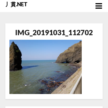
Skip
丿貫.NET
to
content
IMG_20191031_112702