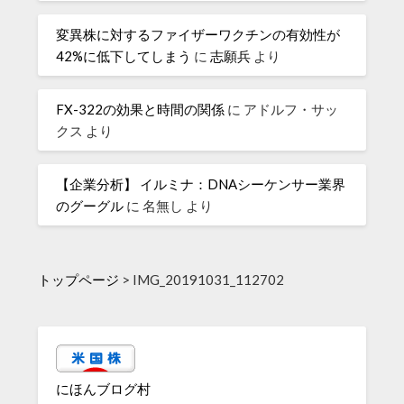
変異株に対するファイザーワクチンの有効性が
42%に低下してしまう
に
志願兵
より
FX-322の効果と時間の関係
に
アドルフ・サッ
クス
より
【企業分析】 イルミナ：DNAシーケンサー業界
のグーグル
に
名無し
より
トップページ
>
IMG_20191031_112702
にほんブログ村