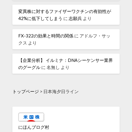
変異株に対するファイザーワクチンの有効性が
42%に低下してしまう
に
志願兵
より
FX-322の効果と時間の関係
に
アドルフ・サッ
クス
より
【企業分析】 イルミナ：DNAシーケンサー業界
のグーグル
に
名無し
より
トップページ
>
日本海夕日ライン
にほんブログ村