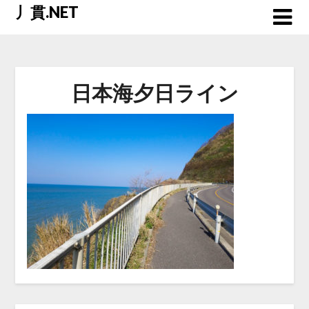
Skip
丿貫.NET
to
content
日本海夕日ライン