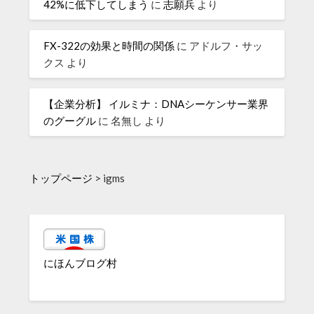
42%に低下してしまう
に
志願兵
より
FX-322の効果と時間の関係
に
アドルフ・サッ
クス
より
【企業分析】 イルミナ：DNAシーケンサー業界
のグーグル
に
名無し
より
トップページ
>
igms
にほんブログ村