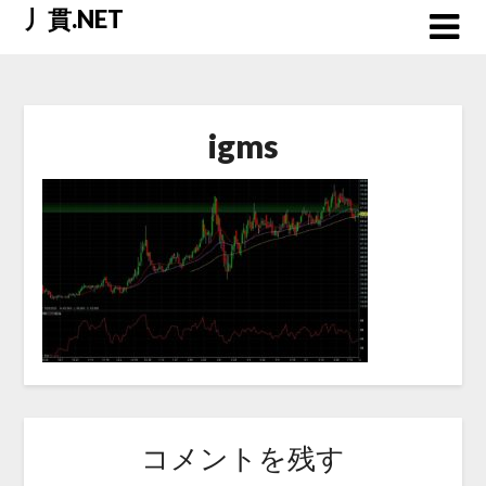
Skip
丿貫.NET
to
content
igms
コメントを残す