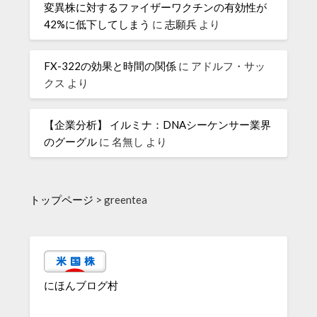
変異株に対するファイザーワクチンの有効性が
42%に低下してしまう
に
志願兵
より
FX-322の効果と時間の関係
に
アドルフ・サッ
クス
より
【企業分析】 イルミナ：DNAシーケンサー業界
のグーグル
に
名無し
より
トップページ
>
greentea
にほんブログ村