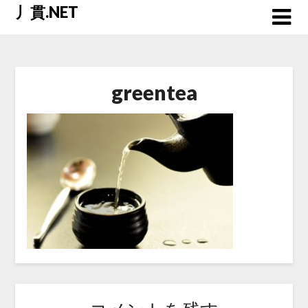
Skip
丿貫.NET
to
content
greentea