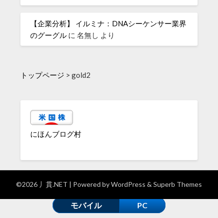
【企業分析】 イルミナ：DNAシーケンサー業界
のグーグル
に
名無し
より
トップページ
>
gold2
にほんブログ村
©2026 丿貫.NET
| Powered by
WordPress
&
Superb Themes
モバイル
PC