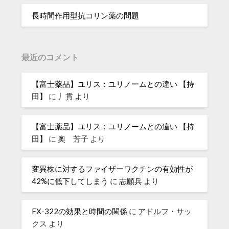
長時間作用型抗コリン薬の問題
最近のコメント
【富士薬品】ユリス：ユリノームとの違い 【持
田】
に
丿貫
より
【富士薬品】ユリス：ユリノームとの違い 【持
田】
に
奧 芳子
より
変異株に対するファイザーワクチンの有効性が
42%に低下してしまう
に
志願兵
より
FX-322の効果と時間の関係
に
アドルフ・サッ
クス
より