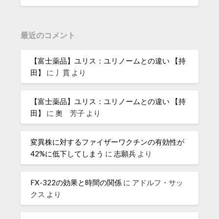
最近のコメント
【富士薬品】ユリス：ユリノームとの違い 【持
田】
に
丿貫
より
【富士薬品】ユリス：ユリノームとの違い 【持
田】
に
奧 芳子
より
変異株に対するファイザーワクチンの有効性が
42%に低下してしまう
に
志願兵
より
FX-322の効果と時間の関係
に
アドルフ・サッ
クス
より