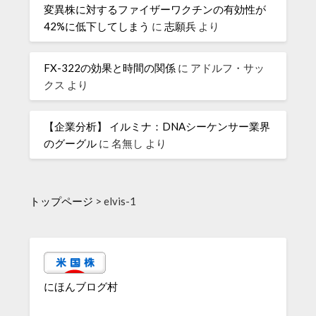
変異株に対するファイザーワクチンの有効性が
42%に低下してしまう
に
志願兵
より
FX-322の効果と時間の関係
に
アドルフ・サッ
クス
より
【企業分析】 イルミナ：DNAシーケンサー業界
のグーグル
に
名無し
より
トップページ
>
elvis-1
にほんブログ村