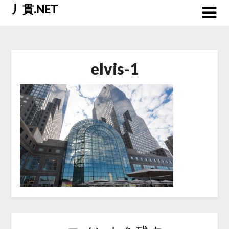
Skip
丿貫.NET
to
content
elvis-1