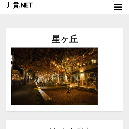
Skip
丿貫.NET
to
content
星ヶ丘