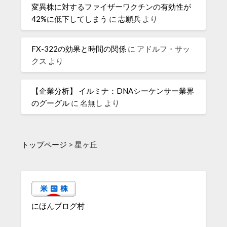
変異株に対するファイザーワクチンの有効性が
42%に低下してしまう
に
志願兵
より
FX-322の効果と時間の関係
に
アドルフ・サッ
クス
より
【企業分析】 イルミナ：DNAシーケンサー業界
のグーグル
に
名無し
より
トップページ
>
星ヶ丘
にほんブログ村