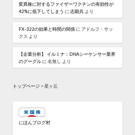
変異株に対するファイザーワクチンの有効性が
42%に低下してしまう
に
志願兵
より
FX-322の効果と時間の関係
に
アドルフ・サッ
クス
より
【企業分析】 イルミナ：DNAシーケンサー業界
のグーグル
に
名無し
より
トップページ
>
星ヶ丘
にほんブログ村