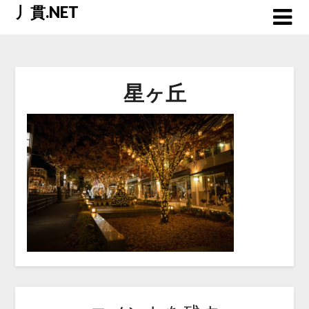
Skip
丿貫.NET
to
content
星ヶ丘