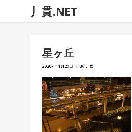
ナ
コ
丿貫.NET
ビ
ン
ゲ
テ
ー
ン
シ
ツ
ョ
へ
星ヶ丘
ン
ス
へ
キ
ス
ッ
2020年11月20日
By
丿貫
キ
プ
ッ
プ