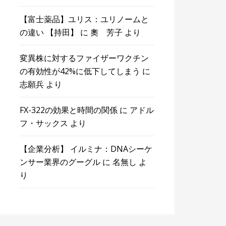
【富士薬品】ユリス：ユリノームと
の違い 【持田】
に
奧 芳子
より
変異株に対するファイザーワクチン
の有効性が42%に低下してしまう
に
志願兵
より
FX-322の効果と時間の関係
に
アドル
フ・サックス
より
【企業分析】 イルミナ：DNAシーケ
ンサー業界のグーグル
に
名無し
よ
り