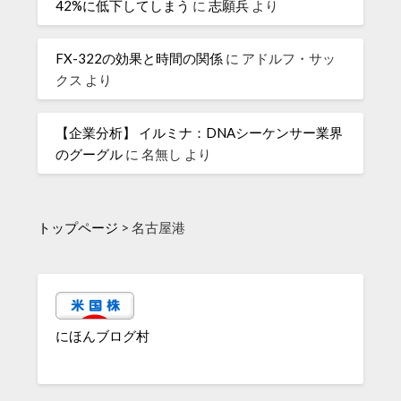
42%に低下してしまう
に
志願兵
より
FX-322の効果と時間の関係
に
アドルフ・サッ
クス
より
【企業分析】 イルミナ：DNAシーケンサー業界
のグーグル
に
名無し
より
トップページ
>
名古屋港
にほんブログ村