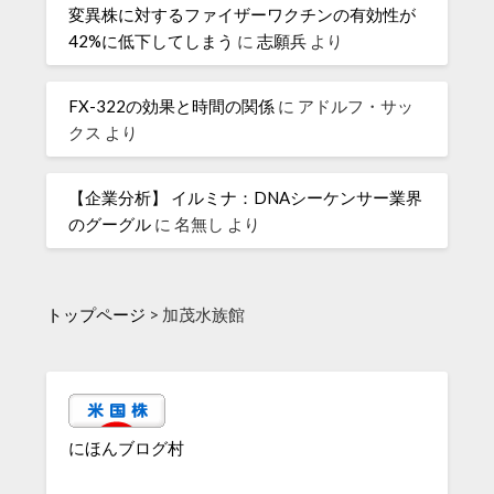
変異株に対するファイザーワクチンの有効性が
42%に低下してしまう
に
志願兵
より
FX-322の効果と時間の関係
に
アドルフ・サッ
クス
より
【企業分析】 イルミナ：DNAシーケンサー業界
のグーグル
に
名無し
より
トップページ
>
加茂水族館
にほんブログ村