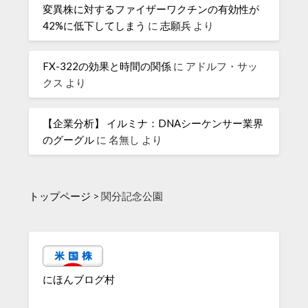
変異株に対するファイザーワクチンの有効性が
42%に低下してしまう
に
志願兵
より
FX-322の効果と時間の関係
に
アドルフ・サッ
クス
より
【企業分析】 イルミナ：DNAシーケンサー業界
のグーグル
に
名無し
より
トップページ
>
関分記念公園
にほんブログ村