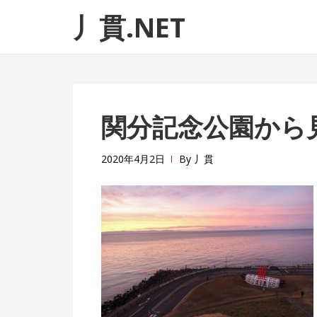
ナ
コ
丿貫.NET
ビ
ン
ゲ
テ
ー
ン
シ
ツ
ョ
へ
関分記念公園から
ン
ス
へ
キ
ス
ッ
2020年4月2日
By
丿貫
キ
プ
ッ
プ