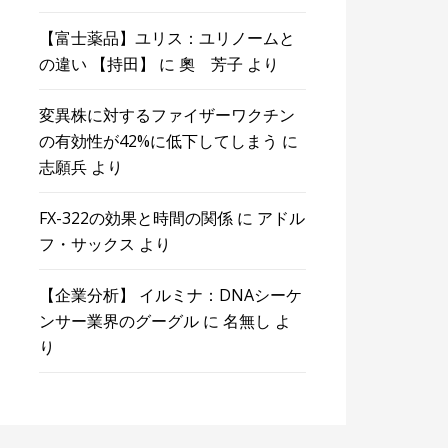
【富士薬品】ユリス：ユリノームと
の違い 【持田】
に
奧 芳子
より
変異株に対するファイザーワクチン
の有効性が42%に低下してしまう
に
志願兵
より
FX-322の効果と時間の関係
に
アドル
フ・サックス
より
【企業分析】 イルミナ：DNAシーケ
ンサー業界のグーグル
に
名無し
よ
り