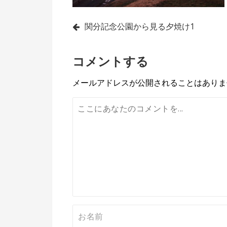
投
関分記念公園から見る夕焼け1
稿
コメントする
ナ
ビ
メールアドレスが公開されることはありま
ゲ
ー
シ
ョ
ン