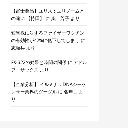
【富士薬品】ユリス：ユリノームと
の違い 【持田】
に
奧 芳子
より
変異株に対するファイザーワクチン
の有効性が42%に低下してしまう
に
志願兵
より
FX-322の効果と時間の関係
に
アドル
フ・サックス
より
【企業分析】 イルミナ：DNAシーケ
ンサー業界のグーグル
に
名無し
よ
り