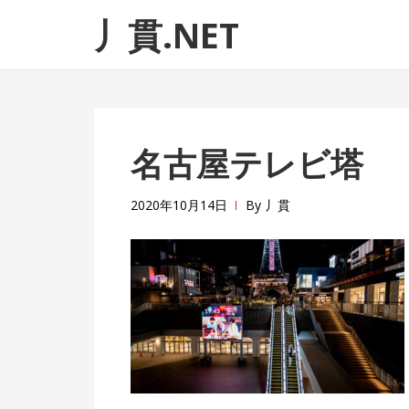
ナ
コ
丿貫.NET
ビ
ン
ゲ
テ
ー
ン
シ
ツ
ョ
へ
名古屋テレビ塔
ン
ス
へ
キ
ス
ッ
2020年10月14日
By
丿貫
キ
プ
ッ
プ