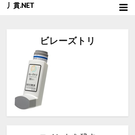
Skip
丿貫.NET
to
content
ビレーズトリ