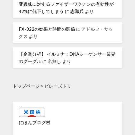
変異株に対するファイザーワクチンの有効性が
42%に低下してしまう
に
志願兵
より
FX-322の効果と時間の関係
に
アドルフ・サッ
クス
より
【企業分析】 イルミナ：DNAシーケンサー業界
のグーグル
に
名無し
より
トップページ
>
ビレーズトリ
にほんブログ村