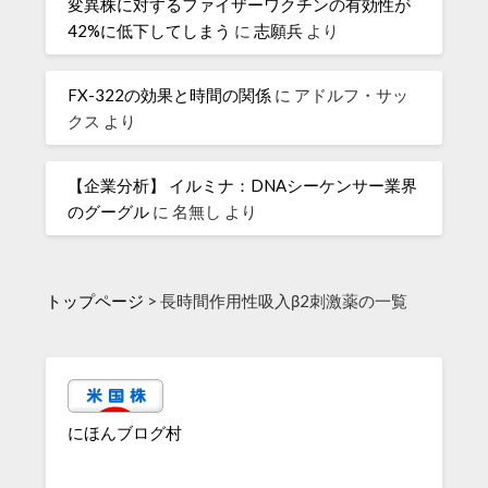
変異株に対するファイザーワクチンの有効性が
42%に低下してしまう
に
志願兵
より
FX-322の効果と時間の関係
に
アドルフ・サッ
クス
より
【企業分析】 イルミナ：DNAシーケンサー業界
のグーグル
に
名無し
より
トップページ
>
長時間作用性吸入β2刺激薬の一覧
にほんブログ村