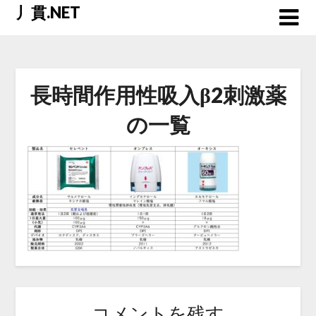
Skip
丿貫.NET
to
content
長時間作用性吸入β2刺激薬
の一覧
コメントを残す