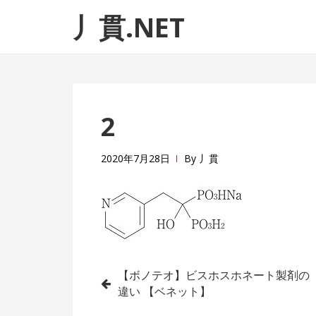
ナ
コ
丿貫.NET
ビ
ン
ゲ
テ
ー
ン
シ
ツ
ョ
へ
2
ン
ス
へ
キ
ス
ッ
2020年7月28日
By
丿貫
キ
プ
ッ
プ
投
【ボノテオ】ビスホスホネート製剤の
違い 【ベネット】
稿