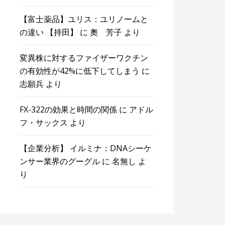
【富士薬品】ユリス：ユリノームと
の違い 【持田】
に
奧 芳子
より
変異株に対するファイザーワクチン
の有効性が42%に低下してしまう
に
志願兵
より
FX-322の効果と時間の関係
に
アドル
フ・サックス
より
【企業分析】 イルミナ：DNAシーケ
ンサー業界のグーグル
に
名無し
よ
り