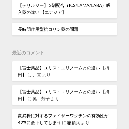
【テリルジー】 3剤配合（ICS/LAMA/LABA）吸
入薬の違い 【エナジア】
長時間作用型抗コリン薬の問題
最近のコメント
【富士薬品】ユリス：ユリノームとの違い 【持
田】
に
丿貫
より
【富士薬品】ユリス：ユリノームとの違い 【持
田】
に
奧 芳子
より
変異株に対するファイザーワクチンの有効性が
42%に低下してしまう
に
志願兵
より