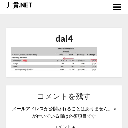
Skip
丿貫.NET
to
content
dal4
コメントを残す
メールアドレスが公開されることはありません。
※
が付いている欄は必須項目です
コメント
※