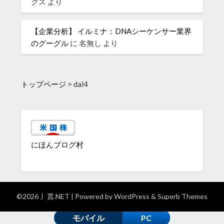
クス
より
【企業分析】 イルミナ：DNAシーケンサー業界
のグーグル
に
名無し
より
トップページ
>
dal4
にほんブログ村
©2026 丿貫.NET
| Powered by
WordPress
&
Superb Themes
モバイル
PC