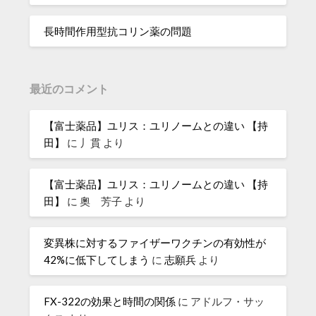
長時間作用型抗コリン薬の問題
最近のコメント
【富士薬品】ユリス：ユリノームとの違い 【持
田】
に
丿貫
より
【富士薬品】ユリス：ユリノームとの違い 【持
田】
に
奧 芳子
より
変異株に対するファイザーワクチンの有効性が
42%に低下してしまう
に
志願兵
より
FX-322の効果と時間の関係
に
アドルフ・サッ