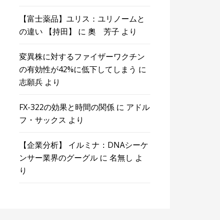
【富士薬品】ユリス：ユリノームと
の違い 【持田】
に
奧 芳子
より
変異株に対するファイザーワクチン
の有効性が42%に低下してしまう
に
志願兵
より
FX-322の効果と時間の関係
に
アドル
フ・サックス
より
【企業分析】 イルミナ：DNAシーケ
ンサー業界のグーグル
に
名無し
よ
り