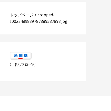
トップページ
>
cropped-
z0022489889787889587898.jpg
にほんブログ村