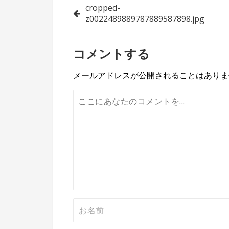
投
cropped-
z0022489889787889587898.jpg
稿
ナ
コメントする
ビ
メールアドレスが公開されることはありま
ゲ
ー
シ
ョ
ン