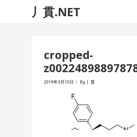
ナ
コ
丿貫.NET
ビ
ン
ゲ
テ
ー
ン
シ
ツ
ョ
へ
cropped-
ン
ス
へ
キ
z00224898897878
ス
ッ
キ
プ
2019年3月15日
By
丿貫
ッ
プ