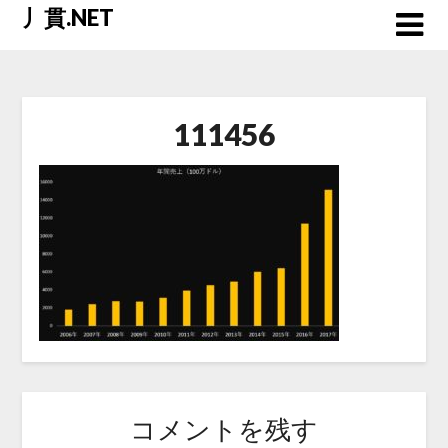
Skip
丿貫.NET
to
content
111456
コメントを残す