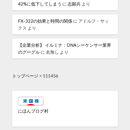
42%に低下してしまう
に
志願兵
より
FX-322の効果と時間の関係
に
アドルフ・サッ
クス
より
【企業分析】 イルミナ：DNAシーケンサー業界
のグーグル
に
名無し
より
トップページ
>
111456
にほんブログ村