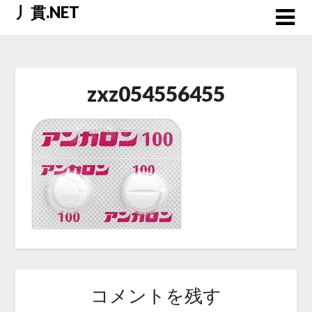
Skip
丿貫.NET
to
content
zxz054556455
コメントを残す