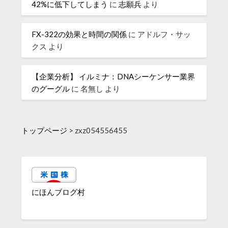
42%に低下してしまう
に
志願兵
より
FX-322の効果と時間の関係
に
アドルフ・サッ
クス
より
【企業分析】 イルミナ：DNAシーケンサー業界
のグーグル
に
名無し
より
トップページ
>
zxz054556455
にほんブログ村