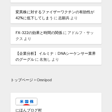
変異株に対するファイザーワクチンの有効性が
42%に低下してしまう
に
志願兵
より
FX-322の効果と時間の関係
に
アドルフ・サッ
クス
より
【企業分析】 イルミナ：DNAシーケンサー業界
のグーグル
に
名無し
より
トップページ
>
Omnipod
にほんブログ村