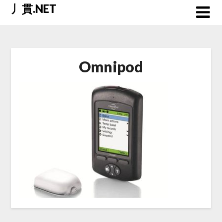
Skip
丿貫.NET
to
content
Omnipod